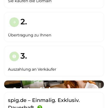
Sie kaufen die Domain
2.
arrow_forward
Übertragung zu Ihnen
3.
paid
Auszahlung an Verkäufer
spig.de – Einmalig. Exklusiv.
Dauerhaft.
help