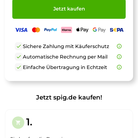
Jetzt kaufen
check
Sichere Zahlung mit Käuferschutz
info_outline
check
Automatische Rechnung per Mail
info_outline
check
Einfache Übertragung in Echtzeit
info_outline
Jetzt spig.de kaufen!
1.
shopping_cart