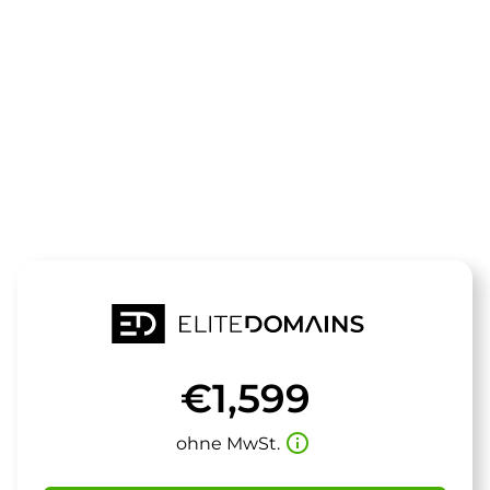
Die Domain
spig.de
steht zum Verkauf
€1,599
info_outline
ohne MwSt.