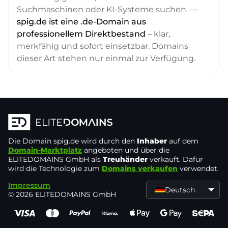
Suchmaschinen oder KI-Systeme suchen. —
spig.de ist eine .de-Domain aus
professionellem Direktbestand
– klar,
merkfähig und sofort einsetzbar. Domains
dieser Art stehen nur einmal zur Verfügung.
Die Domain
spig.de
wird durch den
Inhaber
auf dem
Domain-Marktplatz
angeboten und über die
ELITEDOMAINS GmbH als
Treuhänder
verkauft. Dafür
wird die Technologie zum
Domains verkaufen
verwendet.
Impressum
Deutsch
© 2026 ELITEDOMAINS GmbH